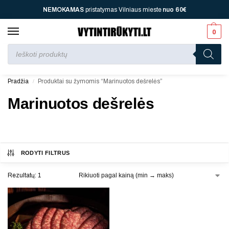
NEMOKAMAS
pristatymas Vilniaus mieste
nuo
60€
0
Perkant nuo
70 €
jūsų laukia viena dovana, nuo
110 €
dvi, nuo
150 €
– trys, nuo
200 €
– keturios!
Pradžia
Produktai su žymomis “Marinuotos dešrelės”
/
Marinuotos dešrelės
RODYTI FILTRUS
Rezultatų: 1