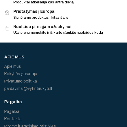
Produktai atkeliauja kas antra dieną
Pristatymas į Europa
Siunčiame produktus į kitas šalis
Nuolaida pirmąjam užsakymui
Užsiprenumeruokite ir iš karto gaukite nuolaidos kodą
APIE MUS
Apie mus
Kokybės garantija
Privatumo politika
pardavimai@vytintirukyti.lt
Pagalba
Pagalba
Kontaktai
Pirkimo ir gražinimo taisyklės