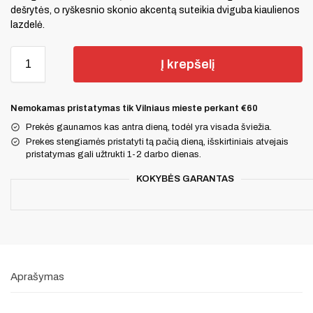
dešrytės, o ryškesnio skonio akcentą suteikia dviguba kiaulienos
lazdelė.
Į krepšelį
Nemokamas pristatymas tik Vilniaus mieste perkant €60
Prekės gaunamos kas antra dieną, todėl yra visada šviežia.
Prekes stengiamės pristatyti tą pačią dieną, išskirtiniais atvejais
pristatymas gali užtrukti 1-2 darbo dienas.
KOKYBĖS GARANTAS
Aprašymas