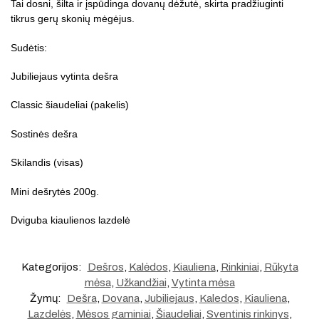
Tai dosni, šilta ir įspūdinga dovanų dėžutė, skirta pradžiuginti
tikrus gerų skonių mėgėjus.
Sudėtis:
Jubiliejaus vytinta dešra
Classic šiaudeliai (pakelis)
Sostinės dešra
Skilandis (visas)
Mini dešrytės 200g.
Dviguba kiaulienos lazdelė
Kategorijos:
Dešros
,
Kalėdos
,
Kiauliena
,
Rinkiniai
,
Rūkyta
mėsa
,
Užkandžiai
,
Vytinta mėsa
Žymų:
Dešra
,
Dovana
,
Jubiliejaus
,
Kaledos
,
Kiauliena
,
Lazdelės
,
Mėsos gaminiai
,
Šiaudeliai
,
Sventinis rinkinys
,