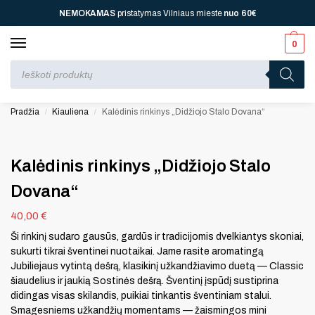
NEMOKAMAS
pristatymas Vilniaus mieste
nuo
60€
0
Perkant nuo
70 €
⚡ jūsų laukia viena dovana, nuo
110 € ⚡
dvi, nuo
150 € ⚡
–
trys, nuo
200 € ⚡
– keturios!
Pradžia
Kiauliena
Kalėdinis rinkinys „Didžiojo Stalo Dovana“
/
/
Kalėdinis rinkinys „Didžiojo Stalo
Dovana“
40,00
€
Ši rinkinį sudaro gausūs, gardūs ir tradicijomis dvelkiantys skoniai,
sukurti tikrai šventinei nuotaikai. Jame rasite aromatingą
Jubiliejaus vytintą dešrą, klasikinį užkandžiavimo duetą — Classic
šiaudelius ir jaukią Sostinės dešrą. Šventinį įspūdį sustiprina
didingas visas skilandis, puikiai tinkantis šventiniam stalui.
Smagesniems užkandžių momentams — žaismingos mini