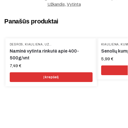
Užkandis
,
Vytinta
Panašūs produktai
DEŠROS
,
KIAULIENA
,
UŽKANDŽIAI
,
VYTINTA MĖSA
KIAULIENA
,
KUM
Naminė vytinta rinkutė apie 400-
Senolių kum
500g/vnt
5,99
€
7,49
€
Į krepšelį