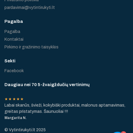
pardavimai@vytintirukyti.lt
Pagalba
Pagalba
Kontaktai
Pirkimo ir gražinimo taisyklės
Sekti
Facebook
Daugiau nei 70 5-žvaigždučių vertinimų
★★★★★
Labai skanūs, švieži, kokybiški produktai, malonus aptarnavimas,
greitas pristatymas. Šaunuoliai !!!
Margarita N.
© Vytintirukyti.lt 2025