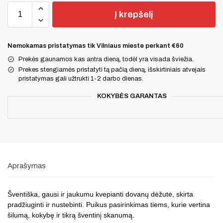
Į krepšelį
Nemokamas pristatymas tik Vilniaus mieste perkant €60
Prekės gaunamos kas antra dieną, todėl yra visada šviežia.
Prekes stengiamės pristatyti tą pačią dieną, išskirtiniais atvejais
pristatymas gali užtrukti 1-2 darbo dienas.
KOKYBĖS GARANTAS
Aprašymas
Šventiška, gausi ir jaukumu kvepianti dovanų dėžutė, skirta
pradžiuginti ir nustebinti. Puikus pasirinkimas tiems, kurie vertina
šilumą, kokybę ir tikrą šventinį skanumą.