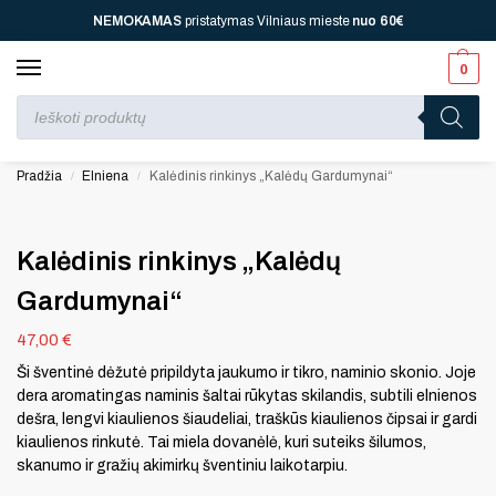
NEMOKAMAS
pristatymas Vilniaus mieste
nuo
60€
0
Perkant nuo
70 €
⚡ jūsų laukia viena dovana, nuo
110 € ⚡
dvi, nuo
150 € ⚡
–
trys, nuo
200 € ⚡
– keturios!
Pradžia
Elniena
Kalėdinis rinkinys „Kalėdų Gardumynai“
/
/
Kalėdinis rinkinys „Kalėdų
Gardumynai“
47,00
€
Ši šventinė dėžutė pripildyta jaukumo ir tikro, naminio skonio. Joje
dera aromatingas naminis šaltai rūkytas skilandis, subtili elnienos
dešra, lengvi kiaulienos šiaudeliai, traškūs kiaulienos čipsai ir gardi
kiaulienos rinkutė. Tai miela dovanėlė, kuri suteiks šilumos,
skanumo ir gražių akimirkų šventiniu laikotarpiu.