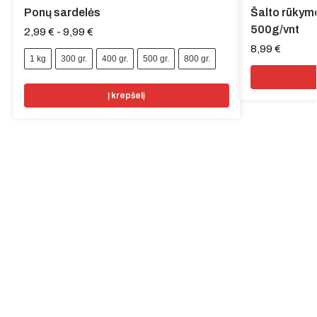
Ponų sardelės
Šalto rūkym
500g/vnt
2,99
€
-
9,99
€
8,99
€
1 kg
300 gr.
400 gr.
500 gr.
800 gr.
Į krepšelį