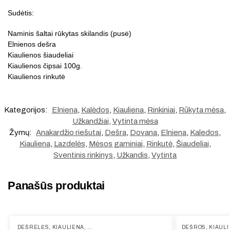
Sudėtis:
Naminis šaltai rūkytas skilandis (pusė)
Elnienos dešra
Kiaulienos šiaudeliai
Kiaulienos čipsai 100g.
Kiaulienos rinkutė
Kategorijos:
Elniena
,
Kalėdos
,
Kiauliena
,
Rinkiniai
,
Rūkyta mėsa
,
Užkandžiai
,
Vytinta mėsa
Žymų:
Anakardžio riešutai
,
Dešra
,
Dovana
,
Elniena
,
Kaledos
,
Kiauliena
,
Lazdelės
,
Mėsos gaminiai
,
Rinkutė
,
Šiaudeliai
,
Sventinis rinkinys
,
Užkandis
,
Vytinta
Panašūs produktai
DEŠRELĖS
,
KIAULIENA
,
PAMĖGTOS PREKĖS
,
VIRTA
,
VIRTOS DEŠRELĖS
DEŠROS
,
KIAUL