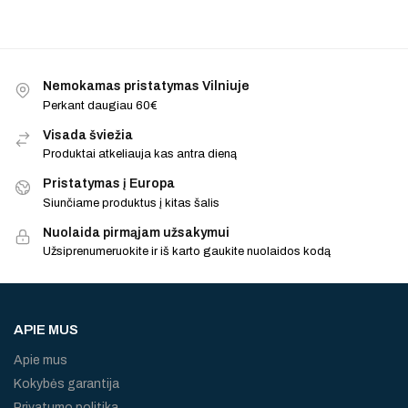
Nemokamas pristatymas Vilniuje
Perkant daugiau 60€
Visada šviežia
Produktai atkeliauja kas antra dieną
Pristatymas į Europa
Siunčiame produktus į kitas šalis
Nuolaida pirmąjam užsakymui
Užsiprenumeruokite ir iš karto gaukite nuolaidos kodą
APIE MUS
Apie mus
Kokybės garantija
Privatumo politika