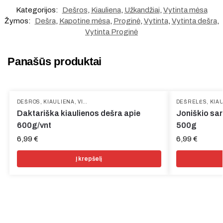
Kategorijos:
Dešros
,
Kiauliena
,
Užkandžiai
,
Vytinta mėsa
Žymos:
Dešra
,
Kapotine mėsa
,
Proginė
,
Vytinta
,
Vytinta dešra
,
Vytinta Proginė
Panašūs produktai
DEŠROS
,
KIAULIENA
,
VIRTA
DEŠRELĖS
,
KIA
Daktariška kiaulienos dešra apie
Joniškio sar
600g/vnt
500g
6,99
€
6,99
€
Į krepšelį