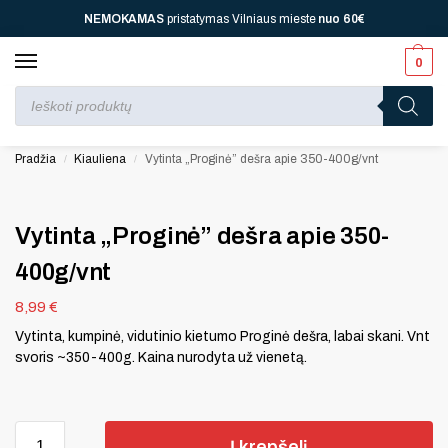
NEMOKAMAS
pristatymas Vilniaus mieste
nuo
60€
0
Perkant nuo
70 €
⚡ jūsų laukia viena dovana, nuo
110 € ⚡
dvi, nuo
150 € ⚡
–
trys, nuo
200 € ⚡
– keturios!
Pradžia
Kiauliena
Vytinta „Proginė” dešra apie 350-400g/vnt
/
/
Vytinta „Proginė” dešra apie 350-
400g/vnt
8,99
€
Vytinta, kumpinė, vidutinio kietumo Proginė dešra, labai skani. Vnt
svoris ~350-400g. Kaina nurodyta už vienetą.
Į krepšelį