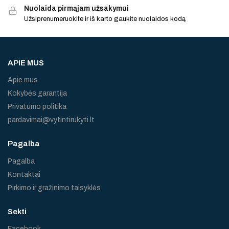
Nuolaida pirmąjam užsakymui
Užsiprenumeruokite ir iš karto gaukite nuolaidos kodą
APIE MUS
Apie mus
Kokybės garantija
Privatumo politika
pardavimai@vytintirukyti.lt
Pagalba
Pagalba
Kontaktai
Pirkimo ir gražinimo taisyklės
Sekti
Facebook