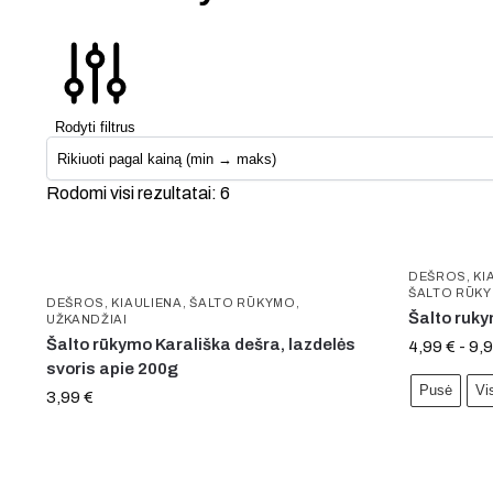
Rodyti filtrus
Rodomi visi rezultatai: 6
DEŠROS
,
KI
ŠALTO RŪK
DEŠROS
,
KIAULIENA
,
ŠALTO RŪKYMO
,
Šalto ruk
UŽKANDŽIAI
Šalto rūkymo Karališka dešra, lazdelės
4,99
€
-
9,
svoris apie 200g
Pusė
Vi
3,99
€