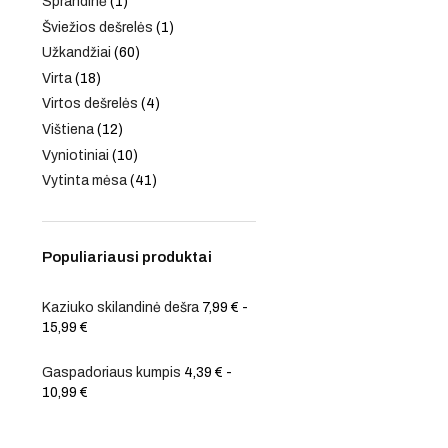
Sprandinė
(1)
Šviežios dešrelės
(1)
Užkandžiai
(60)
Virta
(18)
Virtos dešrelės
(4)
Vištiena
(12)
Vyniotiniai
(10)
Vytinta mėsa
(41)
Populiariausi produktai
Kaziuko skilandinė dešra
7,99
€
-
15,99
€
Gaspadoriaus kumpis
4,39
€
-
10,99
€