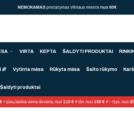
NEMOKAMAS
pristatymas Vilniaus mieste
nuo
60€
ĖSA
VIRTA
KEPTA
ŠALDYTI PRODUKTAI
RINKIN
 🍖
Vytinta mėsa
Rūkyta mėsa
Šalto rūkymo
Karš
Šaldyti produktai
€
⚡ jūsų laukia viena dovana, nuo
110 € ⚡
dvi, nuo
150 € ⚡
– trys, nuo
20