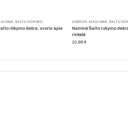
AULIENA
,
ŠALTO RŪKYMO
DEŠROS
,
KIAULIENA
,
ŠALTO RŪ
šalto rūkymo dešra, svoris apie
Naminė Šalto rukymo dešr
rinkelė
10,99
€