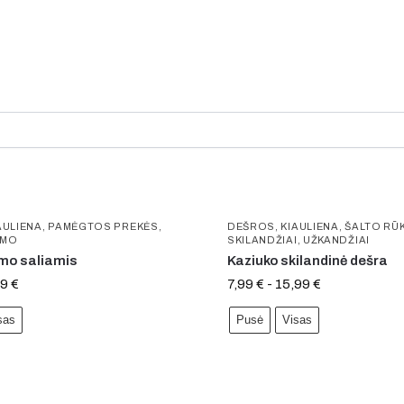
AULIENA
,
PAMĖGTOS PREKĖS
,
DEŠROS
,
KIAULIENA
,
ŠALTO RŪ
YMO
SKILANDŽIAI
,
UŽKANDŽIAI
ymo saliamis
Kaziuko skilandinė dešra
99
€
7,99
€
-
15,99
€
sas
Pusė
Visas