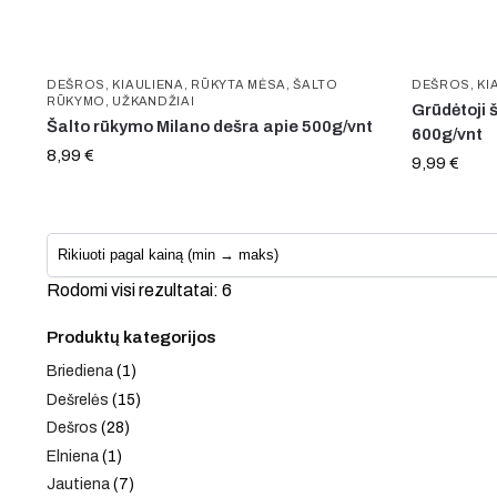
DEŠROS
,
KIAULIENA
,
RŪKYTA MĖSA
,
ŠALTO
DEŠROS
,
KI
RŪKYMO
,
UŽKANDŽIAI
Grūdėtoji 
Šalto rūkymo Milano dešra apie 500g/vnt
600g/vnt
8,99
€
9,99
€
Rodomi visi rezultatai: 6
Produktų kategorijos
Briediena
(1)
Dešrelės
(15)
Dešros
(28)
Elniena
(1)
Jautiena
(7)