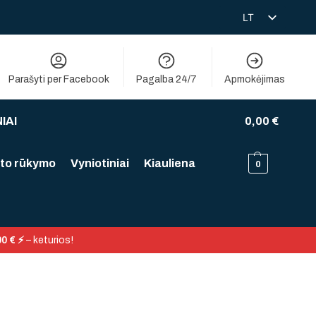
LT
RU
Parašyti per Facebook
Pagalba 24/7
Apmokėjimas
IAI
0,00
€
to rūkymo
Vyniotiniai
Kiauliena
0
0 € ⚡
– keturios!