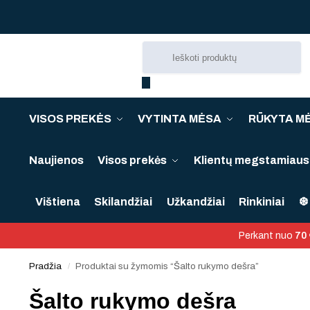
VISOS PREKĖS
VYTINTA MĖSA
RŪKYTA M
Naujienos
Visos prekės
Klientų megstamiausi
Vištiena
Skilandžiai
Užkandžiai
Rinkiniai
❆ 
Perkant nuo
70 
Pradžia
Produktai su žymomis “Šalto rukymo dešra”
/
Šalto rukymo dešra