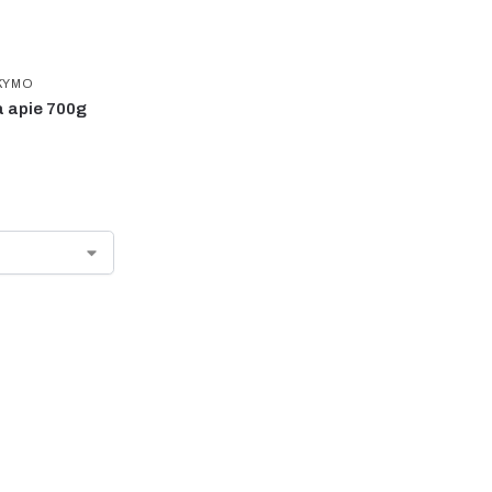
KYMO
a apie 700g