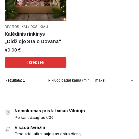
DEŠROS
,
KALĖDOS
,
KIAULIENA
,
RINKINIAI
,
RŪKYTA MĖSA
,
UŽKANDŽIAI
,
VYT
Kalėdinis rinkinys
„Didžiojo Stalo Dovana“
40,00
€
Į krepšelį
Rezultatų: 1
Nemokamas pristatymas Vilniuje
Perkant daugiau 60€
Visada šviežia
Produktai atkeliauja kas antra dieną