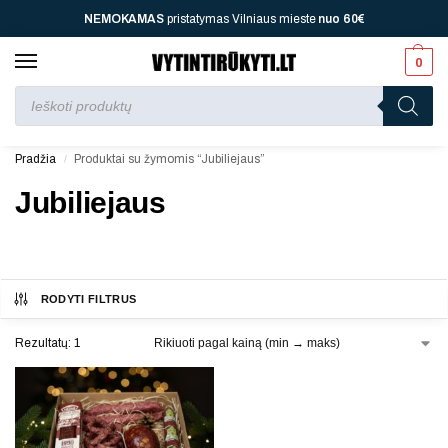
NEMOKAMAS
pristatymas Vilniaus mieste
nuo
60€
0
Perkant nuo
70 €
jūsų laukia viena dovana, nuo
110 €
dvi, nuo
150 €
– trys, nuo
200 €
– keturios!
Pradžia
Produktai su žymomis “Jubiliejaus”
/
Jubiliejaus
RODYTI FILTRUS
Rezultatų: 1