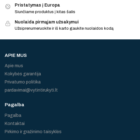
Pristatymas į Europa
Siunčiame produktus į kitas šalis
Nuolaida pirmąjam užsakymui
Užsiprenumeruokite ir iš karto gaukite nuolaidos kodą
APIE MUS
Apie mus
Kokybės garantija
Privatumo politika
pardavimai@vytintirukyti.lt
Pagalba
Pagalba
Kontaktai
Pirkimo ir gražinimo taisyklės