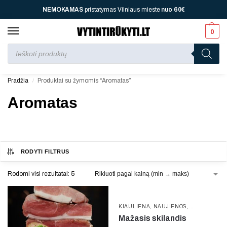
NEMOKAMAS
pristatymas Vilniaus mieste
nuo
60€
0
Perkant nuo
70 €
jūsų laukia viena dovana, nuo
110 €
dvi, nuo
150 €
– trys, nuo
200 €
– keturios!
Pradžia
Produktai su žymomis “Aromatas”
/
Aromatas
RODYTI FILTRUS
Rodomi visi rezultatai: 5
KIAULIENA
,
NAUJIENOS
,
SKILANDŽIAI
Mažasis skilandis