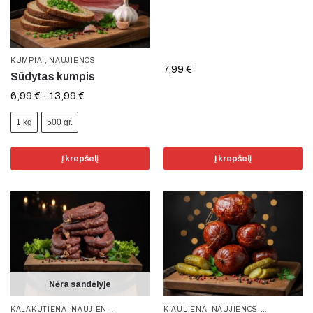
KUMPIAI
,
NAUJIENOS
7,99
€
Sūdytas kumpis
6,99
€
-
13,99
€
1 kg
500 gr.
Į krepšelį
Į krepšelį
Nėra sandėlyje
KALAKUTIENA
,
NAUJIENOS
,
VYTINTA MĖSA
KIAULIENA
,
NAUJIENOS
,
SKILANDŽIAI