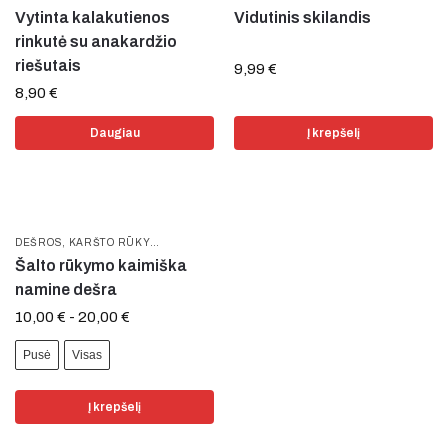
Vytinta kalakutienos
Vidutinis skilandis
rinkutė su anakardžio
riešutais
9,99
€
8,90
€
Daugiau
Į krepšelį
DEŠROS
,
KARŠTO RŪKYMO
,
KIAULIENA
,
NAUJIENOS
,
PAMĖGTOS PREKĖS
,
R
Šalto rūkymo kaimiška
namine dešra
10,00
€
-
20,00
€
Pusė
Visas
Į krepšelį