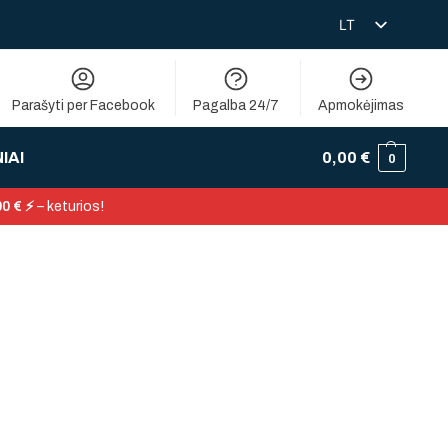
LT
RU
Parašyti per Facebook
Pagalba 24/7
Apmokėjimas
IAI
0,00
€
0
0 € ⚡
– keturios!