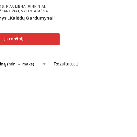
OS
,
KIAULIENA
,
RINKINIAI
,
ŽKANDŽIAI
,
VYTINTA MĖSA
kinys „Kalėdų Gardumynai“
Į krepšelį
Rezultatų: 1