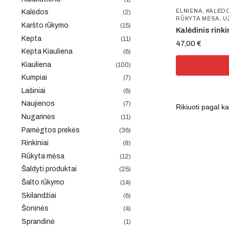
ELNIENA
,
KALĖD
Kalėdos
(2)
RŪKYTA MĖSA
,
U
Karšto rūkymo
(15)
Kalėdinis rin
Kepta
(11)
47,00
€
Kepta Kiauliena
(6)
Kiauliena
(100)
Kumpiai
(7)
Lašiniai
(6)
Naujienos
(7)
Nugarinės
(11)
Pamėgtos prekės
(36)
Rinkiniai
(8)
Rūkyta mėsa
(12)
Šaldyti produktai
(25)
Šalto rūkymo
(14)
Skilandžiai
(6)
Šoninės
(4)
Sprandinė
(1)