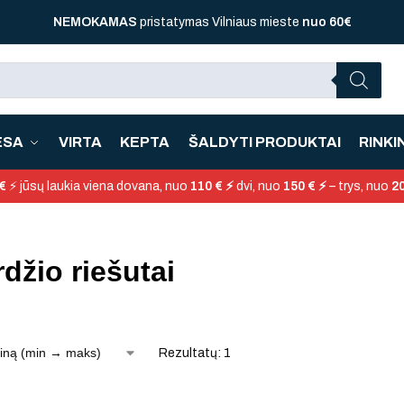
NEMOKAMAS
pristatymas Vilniaus mieste
nuo
60€
ĖSA
VIRTA
KEPTA
ŠALDYTI PRODUKTAI
RINKIN
€
⚡ jūsų laukia viena dovana, nuo
110 € ⚡
dvi, nuo
150 € ⚡
– trys, nuo
20
džio riešutai
Rezultatų: 1