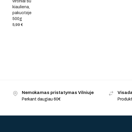
virtiniai su
kiauliena,
pakuotėje
500g
5,99
€
Nemokamas pristatymas Vilniuje
Visada
Perkant daugiau 60€
Produkt