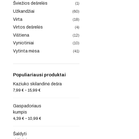
Šviežios dešrelės
(1)
Užkandžiai
(60)
Virta
(18)
Virtos dešrelės
(4)
Vištiena
(12)
Vyniotiniai
(10)
Vytinta mėsa
(41)
Populiariausi produktai
Kaziuko skilandinė dešra
-
7,99
€
15,99
€
Gaspadoriaus
kumpis
-
4,39
€
10,99
€
Šaldyti