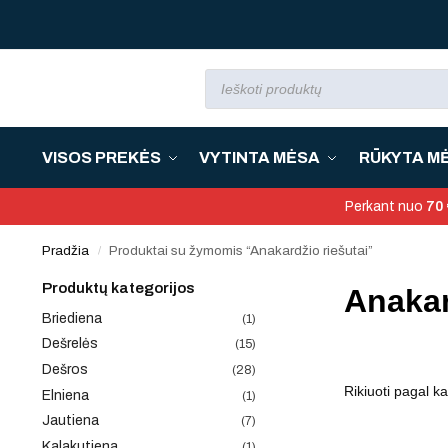
VISOS PREKĖS
VYTINTA MĖSA
RŪKYTA M
Perkant nuo
70 
Pradžia
Produktai su žymomis “Anakardžio riešutai”
/
Produktų kategorijos
Anakar
Briediena
(1)
Dešrelės
(15)
Dešros
(28)
Elniena
(1)
Jautiena
(7)
Kalakutiena
(1)