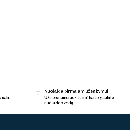
Nuolaida pirmąjam užsakymui
 šalis
Užsiprenumeruokite ir iš karto gaukite
nuolaidos kodą