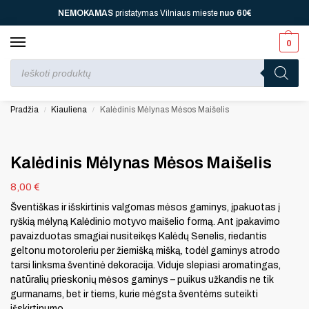
NEMOKAMAS
pristatymas Vilniaus mieste
nuo
60€
0
Perkant nuo
70 €
⚡ jūsų laukia viena dovana, nuo
110 € ⚡
dvi, nuo
150 € ⚡
–
trys, nuo
200 € ⚡
– keturios!
Pradžia
Kiauliena
Kalėdinis Mėlynas Mėsos Maišelis
/
/
Kalėdinis Mėlynas Mėsos Maišelis
8,00
€
Šventiškas ir išskirtinis valgomas mėsos gaminys, įpakuotas į
ryškią mėlyną Kalėdinio motyvo maišelio formą. Ant įpakavimo
pavaizduotas smagiai nusiteikęs Kalėdų Senelis, riedantis
geltonu motoroleriu per žiemišką mišką, todėl gaminys atrodo
tarsi linksma šventinė dekoracija. Viduje slepiasi aromatingas,
natūralių prieskonių mėsos gaminys – puikus užkandis ne tik
gurmanams, bet ir tiems, kurie mėgsta šventėms suteikti
išskirtinumo.