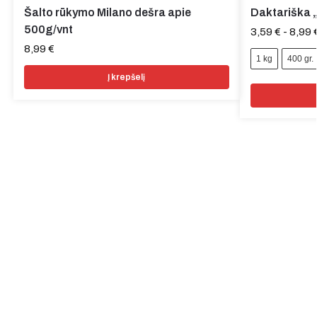
Šalto rūkymo Milano dešra apie
Daktariška 
500g/vnt
3,59
€
-
8,99
8,99
€
1 kg
400 gr.
Į krepšelį