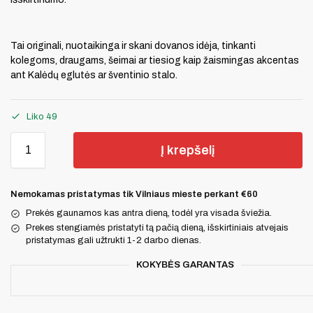
Tai originali, nuotaikinga ir skani dovanos idėja, tinkanti
kolegoms, draugams, šeimai ar tiesiog kaip žaismingas akcentas
ant Kalėdų eglutės ar šventinio stalo.
Liko 49
Į krepšelį
Nemokamas pristatymas tik Vilniaus mieste perkant €60
Prekės gaunamos kas antra dieną, todėl yra visada šviežia.
Prekes stengiamės pristatyti tą pačią dieną, išskirtiniais atvejais
pristatymas gali užtrukti 1-2 darbo dienas.
KOKYBĖS GARANTAS