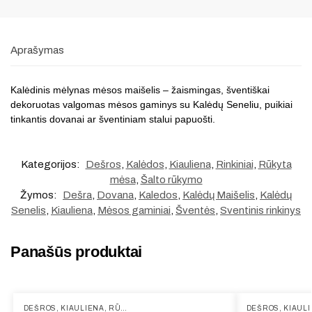
Aprašymas
Kalėdinis mėlynas mėsos maišelis – žaismingas, šventiškai
dekoruotas valgomas mėsos gaminys su Kalėdų Seneliu, puikiai
tinkantis dovanai ar šventiniam stalui papuošti.
Kategorijos:
Dešros
,
Kalėdos
,
Kiauliena
,
Rinkiniai
,
Rūkyta
mėsa
,
Šalto rūkymo
Žymos:
Dešra
,
Dovana
,
Kaledos
,
Kalėdų Maišelis
,
Kalėdų
Senelis
,
Kiauliena
,
Mėsos gaminiai
,
Šventės
,
Sventinis rinkinys
Panašūs produktai
DEŠROS
,
KIAULIENA
,
RŪKYTA MĖSA
,
ŠALTO RŪKYMO
,
UŽKANDŽIAI
DEŠROS
,
KIAUL