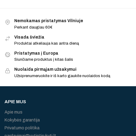
Nemokamas pristatymas Vilniuje
Perkant daugiau 60€
Visada šviežia
Produktai atkeliauja kas antra dieną
Pristatymas į Europa
Siunčiame produktus į kitas šalis
Nuolaida pirmąjam užsakymui
Užsiprenumeruokite ir iš karto gaukite nuolaidos kodą
APIE MUS
Apie mus
Kokybės garantija
Privatumo politika
pardavimai@vytintirukyti.lt