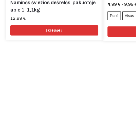
Naminės šviežios dešrelės, pakuotėje
4,99
€
-
9,99
apie 1-1,1kg
Pusė
Visas
12,99
€
Į krepšelį