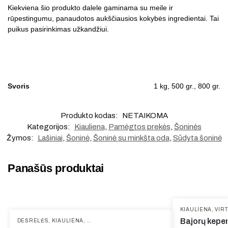
Kiekviena šio produkto dalele gaminama su meile ir
rūpestingumu, panaudotos aukščiausios kokybės ingredientai. Tai
puikus pasirinkimas užkandžiui.
Svoris
1 kg, 500 gr., 800 gr.
Produkto kodas:
NETAIKOMA
Kategorijos:
Kiauliena
,
Pamėgtos prekės
,
Šoninės
Žymos:
Lašiniai
,
Šoninė
,
Šoninė su minkšta oda
,
Sūdyta šoninė
Panašūs produktai
KIAULIENA
,
VIR
Bajorų kepe
DEŠRELĖS
,
KIAULIENA
,
PAMĖGTOS PREKĖS
,
ŠVIEŽIOS DEŠRELĖS