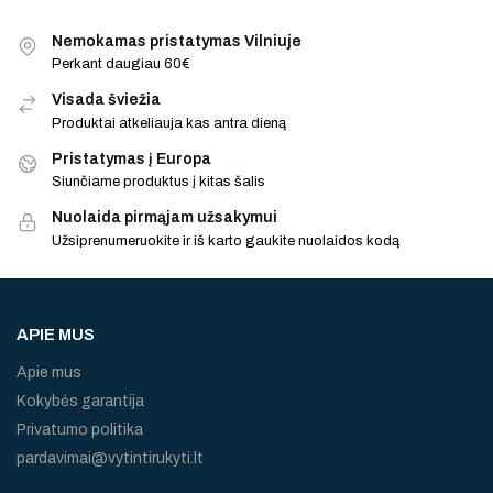
Nemokamas pristatymas Vilniuje
Perkant daugiau 60€
Visada šviežia
Produktai atkeliauja kas antra dieną
Pristatymas į Europa
Siunčiame produktus į kitas šalis
Nuolaida pirmąjam užsakymui
Užsiprenumeruokite ir iš karto gaukite nuolaidos kodą
APIE MUS
Apie mus
Kokybės garantija
Privatumo politika
pardavimai@vytintirukyti.lt