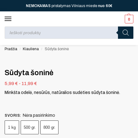
NEMOKAMAS
pristatymas Vilniaus mieste
nuo
60€
0
Perkant nuo
70 €
⚡ jūsų laukia viena dovana, nuo
110 € ⚡
dvi, nuo
150 € ⚡
–
trys, nuo
200 € ⚡
– keturios!
Pradžia
Kiauliena
Sūdyta šoninė
/
/
Sūdyta šoninė
5,99
€
-
11,99
€
Minkšta odelė, nesūrūs, natūralios sudėties sūdyta šoninė.
Nėra pasirinkimo
SVORIS
:
1 kg
500 gr.
800 gr.