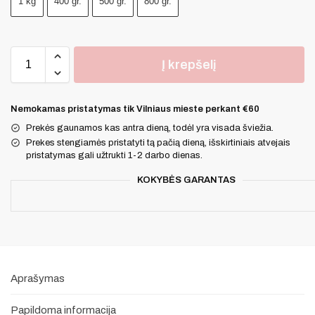
1 kg
400 gr.
500 gr.
800 gr.
Į krepšelį
Nemokamas pristatymas tik Vilniaus mieste perkant €60
Prekės gaunamos kas antra dieną, todėl yra visada šviežia.
Prekes stengiamės pristatyti tą pačią dieną, išskirtiniais atvejais
pristatymas gali užtrukti 1-2 darbo dienas.
KOKYBĖS GARANTAS
Aprašymas
Papildoma informacija