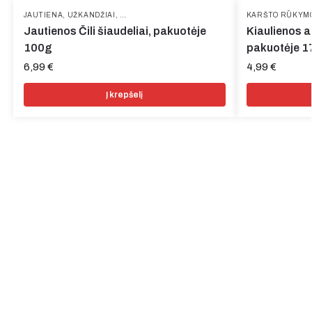
JAUTIENA
,
UŽKANDŽIAI
,
VYTINTA MĖSA
KARŠTO RŪKYM
Jautienos Čili šiaudeliai, pakuotėje
Kiaulienos a
100g
pakuotėje 
6,99
€
4,99
€
Į krepšelį