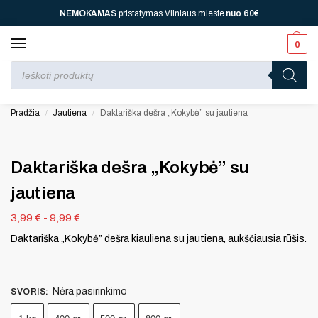
NEMOKAMAS
pristatymas Vilniaus mieste
nuo
60€
0
Perkant nuo
70 €
⚡ jūsų laukia viena dovana, nuo
110 € ⚡
dvi, nuo
150 € ⚡
–
trys, nuo
200 € ⚡
– keturios!
Pradžia
Jautiena
Daktariška dešra „Kokybė” su jautiena
/
/
Daktariška dešra „Kokybė” su
jautiena
3,99
€
-
9,99
€
Daktariška „Kokybė” dešra kiauliena su jautiena, aukščiausia rūšis.
Nėra pasirinkimo
SVORIS
: