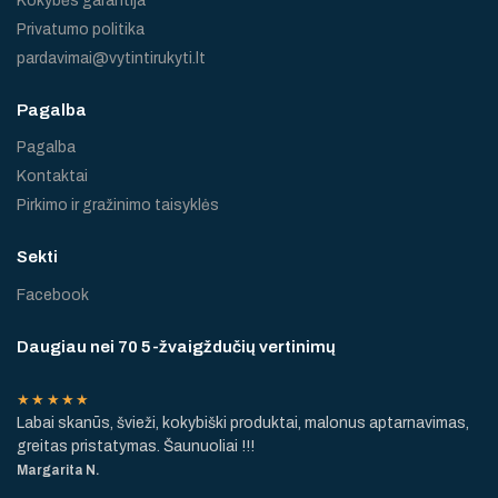
Kokybės garantija
Privatumo politika
pardavimai@vytintirukyti.lt
Pagalba
Pagalba
Kontaktai
Pirkimo ir gražinimo taisyklės
Sekti
Facebook
Daugiau nei 70 5-žvaigždučių vertinimų
★★★★★
Labai skanūs, švieži, kokybiški produktai, malonus aptarnavimas,
greitas pristatymas. Šaunuoliai !!!
Margarita N.