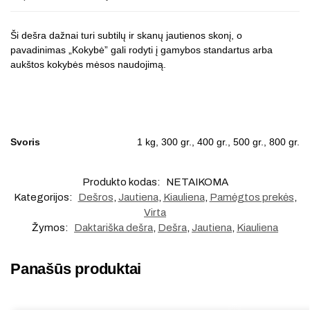
Ši dešra dažnai turi subtilų ir skanų jautienos skonį, o
pavadinimas „Kokybė” gali rodyti į gamybos standartus arba
aukštos kokybės mėsos naudojimą.
Svoris
1 kg, 300 gr., 400 gr., 500 gr., 800 gr.
Produkto kodas:
NETAIKOMA
Kategorijos:
Dešros
,
Jautiena
,
Kiauliena
,
Pamėgtos prekės
,
Virta
Žymos:
Daktariška dešra
,
Dešra
,
Jautiena
,
Kiauliena
Panašūs produktai