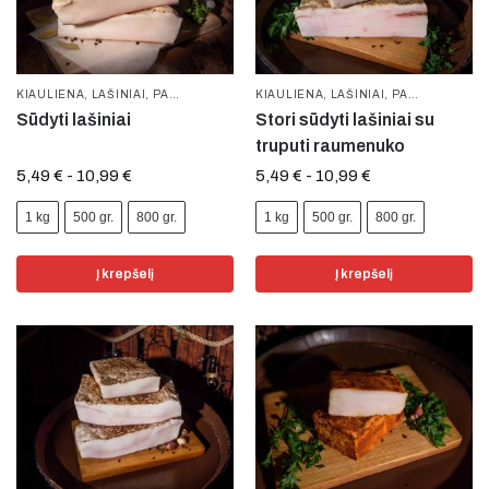
KIAULIENA
,
LAŠINIAI
,
PAMĖGTOS PREKĖS
KIAULIENA
,
LAŠINIAI
,
PAMĖGTOS PREKĖS
Sūdyti lašiniai
Stori sūdyti lašiniai su
truputi raumenuko
5,49
€
-
10,99
€
5,49
€
-
10,99
€
1 kg
500 gr.
800 gr.
1 kg
500 gr.
800 gr.
Į krepšelį
Į krepšelį