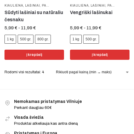
KIAULIENA
,
LAŠINIAI
,
PAMĖGTOS PREKĖS
KIAULIENA
,
LAŠINIAI
,
PAMĖGTOS PREKĖS
Sūdyti lašiniai su natūraliu
Vengriški lašinukai
česnaku
5,99
€
-
11,99
€
5,99
€
-
11,99
€
1 kg
500 gr.
800 gr.
1 kg
500 gr.
Į krepšelį
Į krepšelį
Rodomi visi rezultatai: 4
Nemokamas pristatymas Vilniuje
Perkant daugiau 60€
Visada šviežia
Produktai atkeliauja kas antra dieną
Pristatymas į Europa