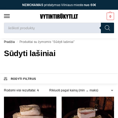
NEMOKAMAS
pristatymas Vilniaus mieste
nuo
60€
0
Perkant nuo
70 €
jūsų laukia viena dovana, nuo
110 €
dvi, nuo
150 €
– trys, nuo
200 €
– keturios!
Pradžia
Produktai su žymomis “Sūdyti lašiniai”
/
Sūdyti lašiniai
RODYTI FILTRUS
Rodomi visi rezultatai: 4