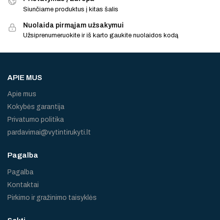
Siunčiame produktus į kitas šalis
Nuolaida pirmąjam užsakymui
Užsiprenumeruokite ir iš karto gaukite nuolaidos kodą
APIE MUS
Apie mus
Kokybės garantija
Privatumo politika
pardavimai@vytintirukyti.lt
Pagalba
Pagalba
Kontaktai
Pirkimo ir gražinimo taisyklės