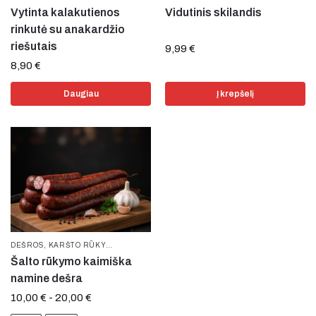
Vytinta kalakutienos
Vidutinis skilandis
rinkutė su anakardžio
riešutais
9,99
€
8,90
€
Daugiau
Į krepšelį
DEŠROS
,
KARŠTO RŪKYMO
,
KIAULIENA
,
NAUJIENOS
,
PAMĖGTOS PREKĖS
,
R
Šalto rūkymo kaimiška
namine dešra
10,00
€
-
20,00
€