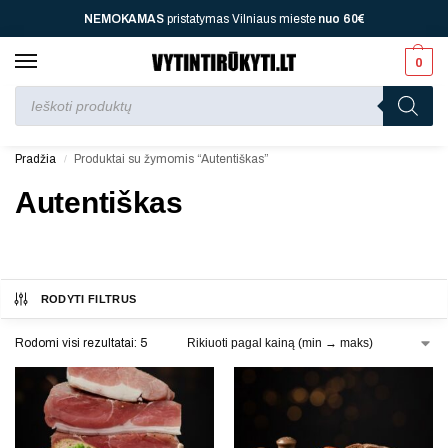
NEMOKAMAS
pristatymas Vilniaus mieste
nuo
60€
0
Perkant nuo
70 €
jūsų laukia viena dovana, nuo
110 €
dvi, nuo
150 €
– trys, nuo
200 €
– keturios!
Pradžia
Produktai su žymomis “Autentiškas”
/
Autentiškas
RODYTI FILTRUS
Rodomi visi rezultatai: 5