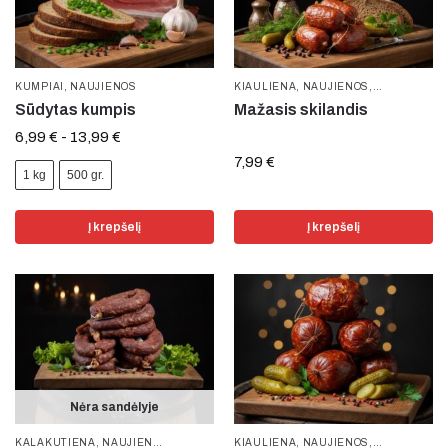
KUMPIAI
,
NAUJIENOS
KIAULIENA
,
NAUJIENOS
,
SKILANDŽIAI
Sūdytas kumpis
Mažasis skilandis
6,99
€
-
13,99
€
7,99
€
1 kg
500 gr.
Į krepšelį
Į krepšelį
Nėra sandėlyje
KALAKUTIENA
,
NAUJIENOS
,
VYTINTA MĖSA
KIAULIENA
,
NAUJIENOS
,
SKILANDŽIAI