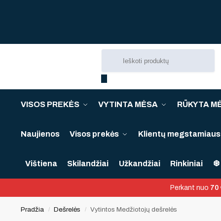
VISOS PREKĖS
VYTINTA MĖSA
RŪKYTA M
Naujienos
Visos prekės
Klientų megstamiausi
Vištiena
Skilandžiai
Užkandžiai
Rinkiniai
❆ 
Perkant nuo
70 
Pradžia
Dešrelės
Vytintos Medžiotojų dešrelės
/
/