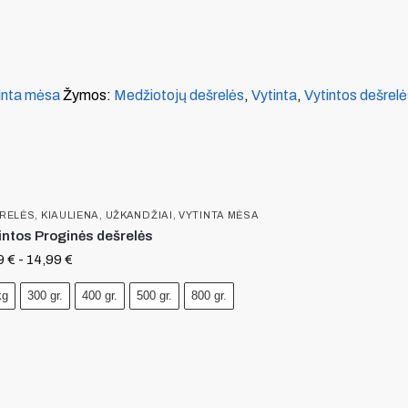
inta mėsa
Žymos:
Medžiotojų dešrelės
,
Vytinta
,
Vytintos dešrelė
RELĖS
,
KIAULIENA
,
UŽKANDŽIAI
,
VYTINTA MĖSA
intos Proginės dešrelės
9
€
-
14,99
€
kg
300 gr.
400 gr.
500 gr.
800 gr.