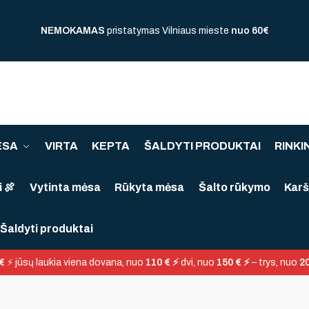
NEMOKAMAS
pristatymas Vilniaus mieste
nuo
60€
ĖSA
VIRTA
KEPTA
ŠALDYTI PRODUKTAI
RINKIN
 🍖
Vytinta mėsa
Rūkyta mėsa
Šalto rūkymo
Karš
Šaldyti produktai
€
⚡ jūsų laukia viena dovana, nuo
110 € ⚡
dvi, nuo
150 € ⚡
– trys, nuo
20