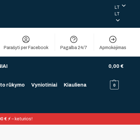
LT
LT
Parašyti per Facebook
Pagalba 24/7
Apmokėjimas
IAI
0,00
€
to rūkymo
Vyniotiniai
Kiauliena
0
0 € ⚡
– keturios!