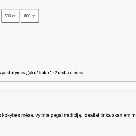
500 gr.
800 gr.
s pristatymas gali užtrukti 1-2 darbo dienas.
 kokybės mėsa, vytinta pagal tradiciją. Idealiai tinka skaniam 