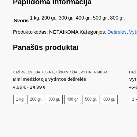
Papildoma informacija
1 kg, 200 gr., 300 gr., 400 gr., 500 gr., 800 gr.
Svoris
Produkto kodas:
NETAIKOMA
Kategorijos:
Dešrelės
,
Vyt
Panašūs produktai
DEŠRELĖS
,
KIAULIENA
,
UŽKANDŽIAI
,
VYTINTA MĖSA
DEŠ
Mini medžiotojų vytintos dešrelės
Vyt
4,99
€
-
24,99
€
4,4
1 kg
200 gr.
300 gr.
400 gr.
500 gr.
800 gr.
1 