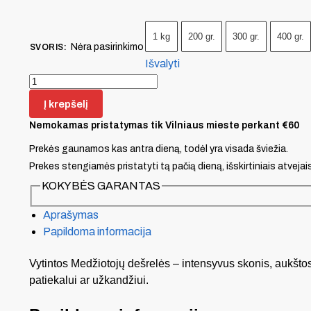
1 kg
200 gr.
300 gr.
400 gr.
Nėra pasirinkimo
SVORIS
:
Išvalyti
Į krepšelį
Nemokamas pristatymas tik Vilniaus mieste perkant €60
Prekės gaunamos kas antra dieną, todėl yra visada šviežia.
Prekes stengiamės pristatyti tą pačią dieną, išskirtiniais atvejai
KOKYBĖS GARANTAS
Aprašymas
Papildoma informacija
Vytintos Medžiotojų dešrelės – intensyvus skonis, aukštos
patiekalui ar užkandžiui.