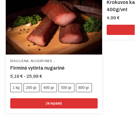
Krokuvos ka
400g/vnt
4,99
€
KIAULIENA
,
NUGARINĖS
,
UŽKANDŽIAI
,
VYTINTA MĖSA
Firminė vytinta nugarinė
5,19
€
-
25,99
€
1 kg
200 gr.
400 gr.
500 gr.
800 gr.
Į krepšelį