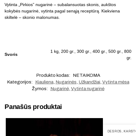
Vytinta „Pirkios” nugarinė – subalansuotas skonis, aukštos
kokybės nugarinė, vytinta pagal senąją receptūrą. Kiekviena
skiltelė – skonio malonumas.
1 kg, 200 gr., 300 gr., 400 gr., 500 gr., 800
Svoris
gr.
Produkto kodas:
NETAIKOMA
Kategorijos:
Kiauliena
,
Nugarinės
,
Užkandžiai
,
Vytinta mėsa
Žymos:
Nugarinė
,
Vytinta nugarinė
Panašūs produktai
DEŠROS
,
KARŠTO