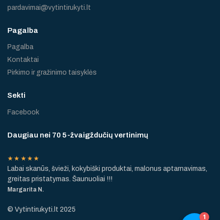
pardavimai@vytintirukyti.lt
Pagalba
Pagalba
Kontaktai
Pirkimo ir gražinimo taisyklės
Sekti
Facebook
Daugiau nei 70 5-žvaigždučių vertinimų
★★★★★
Labai skanūs, švieži, kokybiški produktai, malonus aptarnavimas,
greitas pristatymas. Šaunuoliai !!!
Margarita N.
© Vytintirukyti.lt 2025