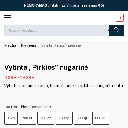
NEMOKAMAS
pristatymas Vilniaus mieste
nuo
60€
0
Perkant nuo
70 €
⚡ jūsų laukia viena dovana, nuo
110 € ⚡
dvi, nuo
150 € ⚡
–
trys, nuo
200 € ⚡
– keturios!
Pradžia
Kiauliena
Vytinta „Pirkios” nugarinė
/
/
Vytinta „Pirkios” nugarinė
3,99
€
-
19,99
€
Vytinta, sodraus skonio, turinti česnakiuko, labai skani, nėra kieta.
Nėra pasirinkimo
SVORIS
:
1 kg
200 gr.
300 gr.
400 gr.
500 gr.
800 gr.