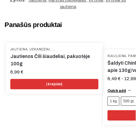
jautiena
Panašūs produktai
JAUTIENA
,
UŽKANDŽIAI
,
VYTINTA MĖSA
Jautienos Čili šiaudeliai, pakuotėje
KIAULIENA
,
PAMĖG
Šaldyti Chink
100g
apie 130g/v
6,99
€
6,49
€
-
12,9
Į krepšelį
Quick add
1 kg
500 gr.