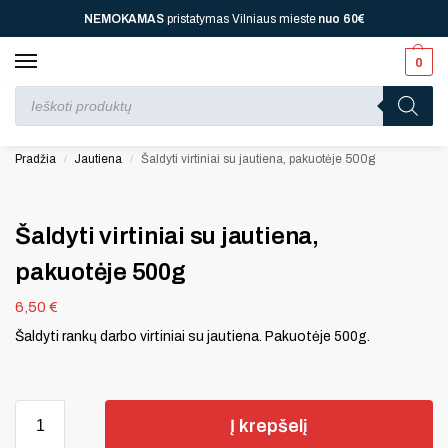
NEMOKAMAS
pristatymas Vilniaus mieste
nuo
60€
0
Perkant nuo
70 €
⚡ jūsų laukia viena dovana, nuo
110 € ⚡
dvi, nuo
150 € ⚡
–
trys, nuo
200 € ⚡
– keturios!
Pradžia
Jautiena
Šaldyti virtiniai su jautiena, pakuotėje 500g
/
/
Šaldyti virtiniai su jautiena,
pakuotėje 500g
6,50
€
Šaldyti rankų darbo virtiniai su jautiena. Pakuotėje 500g.
Į krepšelį