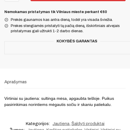
Nemokamas pristatymas tik Vilniaus mieste perkant €60
Prekės gaunamos kas antra dieną, todėl yra visada šviežia.
Prekes stengiamės pristatyti tą pačią dieną, išskirtiniais atvejais
pristatymas gali užtrukti 1-2 darbo dienas.
KOKYBĖS GARANTAS
Aprašymas
Virtiniai su jautiena: sultinga mėsa, apgaubta tešloje. Puikus
pasirinkimas norintiems mėgautis sočiu ir skaniu patiekalu.
Kategorijos:
Jautiena
,
Šaldyti produktai
Žymos:
Jautiena
,
Karštas patiekalas
,
Virtiniai
,
Virtiniai su