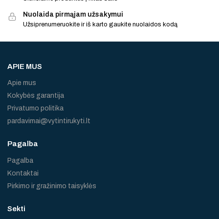
Nuolaida pirmąjam užsakymui
Užsiprenumeruokite ir iš karto gaukite nuolaidos kodą
APIE MUS
Apie mus
Kokybės garantija
Privatumo politika
pardavimai@vytintirukyti.lt
Pagalba
Pagalba
Kontaktai
Pirkimo ir gražinimo taisyklės
Sekti