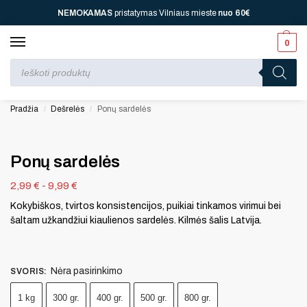
NEMOKAMAS
pristatymas Vilniaus mieste
nuo
60€
0
Perkant nuo
70 €
⚡ jūsų laukia viena dovana, nuo
110 € ⚡
dvi, nuo
150 € ⚡
–
trys, nuo
200 € ⚡
– keturios!
Pradžia
Dešrelės
Ponų sardelės
/
/
Ponų sardelės
2,99
€
-
9,99
€
Kokybiškos, tvirtos konsistencijos, puikiai tinkamos virimui bei
šaltam užkandžiui kiaulienos sardelės. Kilmės šalis Latvija.
Nėra pasirinkimo
SVORIS
:
1 kg
300 gr.
400 gr.
500 gr.
800 gr.