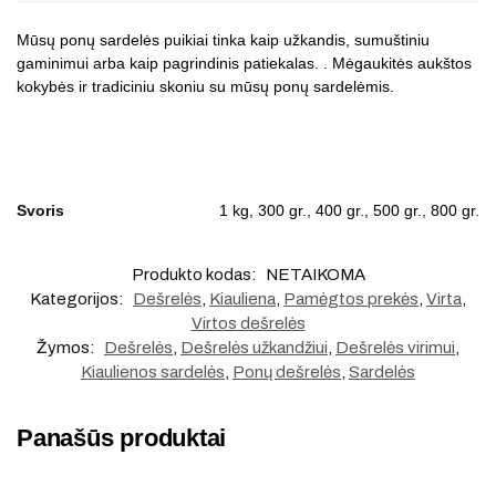
Mūsų ponų sardelės puikiai tinka kaip užkandis, sumuštiniu
gaminimui arba kaip pagrindinis patiekalas. . Mėgaukitės aukštos
kokybės ir tradiciniu skoniu su mūsų ponų sardelėmis.
Svoris
1 kg, 300 gr., 400 gr., 500 gr., 800 gr.
Produkto kodas:
NETAIKOMA
Kategorijos:
Dešrelės
,
Kiauliena
,
Pamėgtos prekės
,
Virta
,
Virtos dešrelės
Žymos:
Dešrelės
,
Dešrelės užkandžiui
,
Dešrelės virimui
,
Kiaulienos sardelės
,
Ponų dešrelės
,
Sardelės
Panašūs produktai