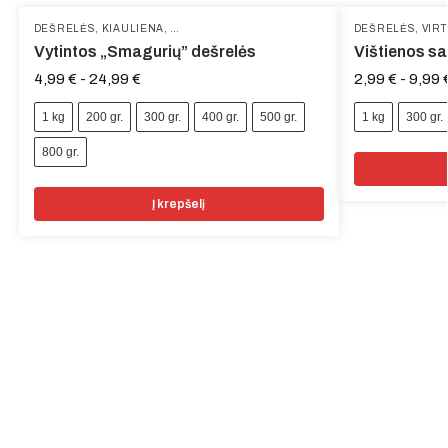
DEŠRELĖS
,
KIAULIENA
,
PAMĖGTOS PREKĖS
,
UŽKANDŽIAI
DEŠRELĖS
,
VYTINTA MĖS
,
VIRT
Vytintos „Smagurių” dešrelės
Vištienos sa
4,99
€
-
24,99
€
2,99
€
-
9,99
1 kg
200 gr.
300 gr.
400 gr.
500 gr.
1 kg
300 gr.
800 gr.
Į krepšelį