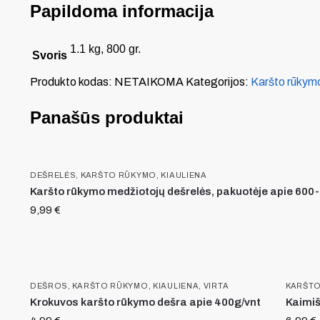
Papildoma informacija
1.1 kg, 800 gr.
Svoris
Produkto kodas:
NETAIKOMA
Kategorijos:
Karšto rūkym
Panašūs produktai
DEŠRELĖS
,
KARŠTO RŪKYMO
,
KIAULIENA
Karšto rūkymo medžiotojų dešrelės, pakuotėje apie 600
9,99
€
DEŠROS
,
KARŠTO RŪKYMO
,
KIAULIENA
,
VIRTA
KARŠT
Krokuvos karšto rūkymo dešra apie 400g/vnt
Kaimiš