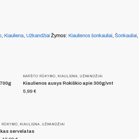
o
,
Kiauliena
,
Užkandžiai
Žymos:
Kiaulienos šonkauliai
,
Šonkauliai
KARŠTO RŪKYMO
,
KIAULIENA
,
UŽKANDŽIAI
-700g
Kiaulienos ausys Rokiškio apie 300g/vnt
5,99
€
O RŪKYMO
,
KIAULIENA
,
UŽKANDŽIAI
kas servelatas