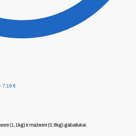
-
7,19
€
sni (1,1kg) ir mažesni (0,8kg) gabaliukai.