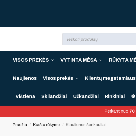
VISOS PREKĖS
VYTINTA MĖSA
RŪKYTA M
Naujienos
Visos prekės
Klientų megstamiausi
Vištiena
Skilandžiai
Užkandžiai
Rinkiniai
❆ 
Perkant nuo
70 
Pradžia
Karšto rūkymo
Kiaulienos šonkauliai
/
/