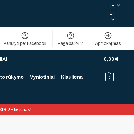
LT
LT
Parašyti per Facebook
Pagalba 24/7
Apmokėjimas
IAI
0,00
€
to rūkymo
Vyniotiniai
Kiauliena
0
0 € ⚡
– keturios!