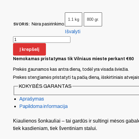
1.1 kg
800 gr.
Nėra pasirinkimo
SVORIS
:
Išvalyti
Į krepšelį
Nemokamas pristatymas tik Vilniaus mieste perkant €60
Prekės gaunamos kas antra dieną, todėl yra visada šviežia.
Prekes stengiamės pristatyti tą pačią dieną, išskirtiniais atvejai
KOKYBĖS GARANTAS
Aprašymas
Papildoma informacija
Kiaulienos šonkauliai – tai gardūs ir sultingi mėsos gabalėl
tiek kasdieniam, tiek šventiniam stalui.