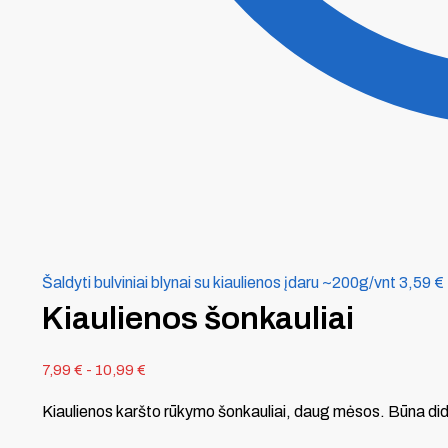
Šaldyti bulviniai blynai su kiaulienos įdaru ~200g/vnt
3,59
€
Kiaulienos šonkauliai
7,99
€
-
10,99
€
Kiaulienos karšto rūkymo šonkauliai, daug mėsos. Būna dide