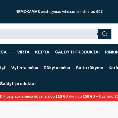
NEMOKAMAS
pristatymas Vilniaus mieste
nuo
60€
ĖSA
VIRTA
KEPTA
ŠALDYTI PRODUKTAI
RINKIN
 🍖
Vytinta mėsa
Rūkyta mėsa
Šalto rūkymo
Karš
Šaldyti produktai
€
⚡ jūsų laukia viena dovana, nuo
110 € ⚡
dvi, nuo
150 € ⚡
– trys, nuo
20