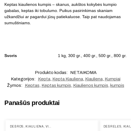
Keptas kiaulienos kumpis – skanus, aukštos kokybės kumpio
gabalas, keptas iki tobulumo. Puikus pasirinkimas skaniam
užkandžiui ar pagardui jūsų patiekaluose. Taip pat naudojamas
sumuštiniams.
Svoris
1 kg, 300 gr., 400 gr., 500 gr., 800 gr.
Produkto kodas:
NETAIKOMA
Kategorijos:
Kepta
,
Kepta Kiauliena
,
Kiauliena
,
Kumpiai
Žymos:
Keptas
,
Keptas kumpis
,
Kiaulienos kumpis
,
kumpis
Panašūs produktai
DEŠROS
,
KIAULIENA
,
VIRTA
DEŠRELĖS
,
KIA