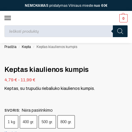
NEMOKAMAS
pristatymas Vilniaus mieste
nuo
60€
0
Perkant nuo
70 €
⚡ jūsų laukia viena dovana, nuo
110 € ⚡
dvi, nuo
150 € ⚡
–
trys, nuo
200 € ⚡
– keturios!
Pradžia
Kepta
Keptas kiaulienos kumpis
/
/
Keptas kiaulienos kumpis
4,79
€
-
11,99
€
Keptas, su trupučiu riebaliuko kiaulienos kumpis.
Nėra pasirinkimo
SVORIS
:
1 kg
400 gr.
500 gr.
800 gr.