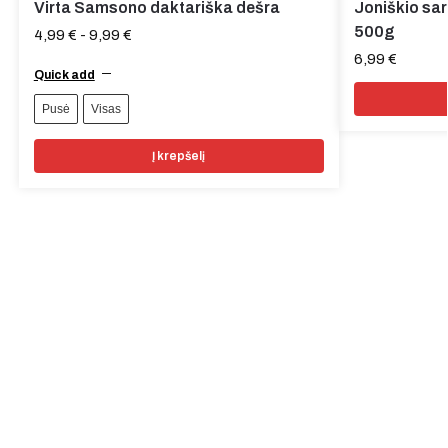
Virta Samsono daktariška dešra
Joniškio sar
500g
4,99
€
-
9,99
€
6,99
€
Quick add
Pusė
Visas
Į krepšelį