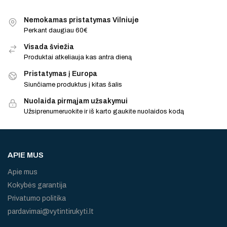
Nemokamas pristatymas Vilniuje
Perkant daugiau 60€
Visada šviežia
Produktai atkeliauja kas antra dieną
Pristatymas į Europa
Siunčiame produktus į kitas šalis
Nuolaida pirmąjam užsakymui
Užsiprenumeruokite ir iš karto gaukite nuolaidos kodą
APIE MUS
Apie mus
Kokybės garantija
Privatumo politika
pardavimai@vytintirukyti.lt