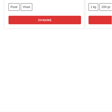
Pusė
Visas
1 kg
200 gr.
Į krepšelį