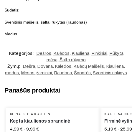
Sudėtis:
Švenitinis maišelis, šaltai rūkytas (raudonas)
Medus
Kategorijos:
Dešros
,
Kalėdos
,
Kiauliena
,
Rinkiniai
,
Rūkyta
mėsa
,
Šalto rūkymo
Žymų:
Dešra
,
Dovana
,
Kaledos
,
Kalėdų Maišelis
,
Kiauliena
,
medus
,
Mėsos gaminiai
,
Raudona
,
Šventės
,
Sventinis rinkinys
Panašūs produktai
KEPTA
,
KEPTA KIAULIENA
,
KIAULIENA
KIAULIENA
,
NUG
Kepta kiaulienos sprandinė
Firminė vyti
4,99
€
-
9,99
€
5,19
€
-
25,9