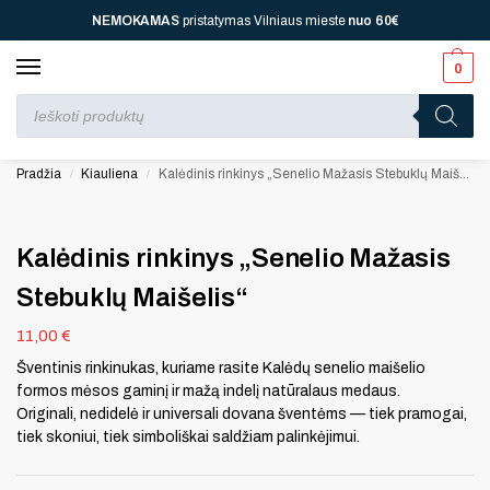
NEMOKAMAS
pristatymas Vilniaus mieste
nuo
60€
0
Perkant nuo
70 €
⚡ jūsų laukia viena dovana, nuo
110 € ⚡
dvi, nuo
150 € ⚡
–
trys, nuo
200 € ⚡
– keturios!
Pradžia
Kiauliena
Kalėdinis rinkinys „Senelio Mažasis Stebuklų Maišelis“
/
/
Kalėdinis rinkinys „Senelio Mažasis
Stebuklų Maišelis“
11,00
€
Šventinis rinkinukas, kuriame rasite Kalėdų senelio maišelio
formos mėsos gaminį ir mažą indelį natūralaus medaus.
Originali, nedidelė ir universali dovana šventėms — tiek pramogai,
tiek skoniui, tiek simboliškai saldžiam palinkėjimui.