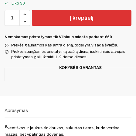
Liko 30
Į krepšelį
Nemokamas pristatymas tik Vilniaus mieste perkant €60
Prekės gaunamos kas antra dieną, todėl yra visada šviežia.
Prekes stengiamės pristatyti tą pačią dieną, išskirtiniais atvejais
pristatymas gali užtrukti 1-2 darbo dienas.
KOKYBĖS GARANTAS
Aprašymas
Šventiškas ir jaukus rinkinukas, sukurtas tiems, kurie vertina
mažas, bet ypatingas dovanas.