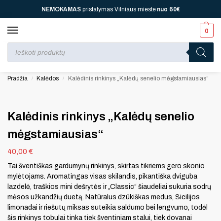
NEMOKAMAS
pristatymas Vilniaus mieste
nuo
60€
0
Perkant nuo
70 €
⚡ jūsų laukia viena dovana, nuo
110 € ⚡
dvi, nuo
150 € ⚡
–
trys, nuo
200 € ⚡
– keturios!
Pradžia
Kalėdos
Kalėdinis rinkinys „Kalėdų senelio mėgstamiausias“
/
/
Kalėdinis rinkinys „Kalėdų senelio
mėgstamiausias“
40,00
€
Tai šventiškas gardumynų rinkinys, skirtas tikriems gero skonio
mylėtojams. Aromatingas visas skilandis, pikantiška dviguba
lazdelė, traškios mini dešrytės ir „Classic“ šiaudeliai sukuria sodrų
mėsos užkandžių duetą. Natūralus dzūkiškas medus, Sicilijos
limonadai ir riešutų miksas suteikia saldumo bei lengvumo, todėl
šis rinkinys tobulai tinka tiek šventiniam stalui, tiek dovanai