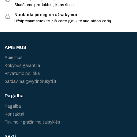
Siunčiame produktus į kitas šalis
Nuolaida pirmąjam užsakymui
Užsiprenumeruokite ir iš karto gaukite nuolaidos kodą
APIE MUS
Apie mus
Kokybės garantija
Privatumo politika
pardavimai@vytintirukyti.lt
Pagalba
Pagalba
Kontaktai
Pirkimo ir gražinimo taisyklės
Sekti