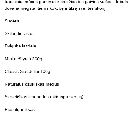
tradiciniai mėsos gaminiai ir saldžios bei gaivios vaišės. Tobula
dovana mėgstantiems kokybę ir tikrą šventės skonį.
Sudėtis:
Skilandis visas
Dviguba lazdelė
Mini dešrytės 200g
Classic Šiaudeliai 100g
Natūralus dzūkiškas medus
Sicilietiškas limonadas (skirtingų skonių)
Riešutų miksas