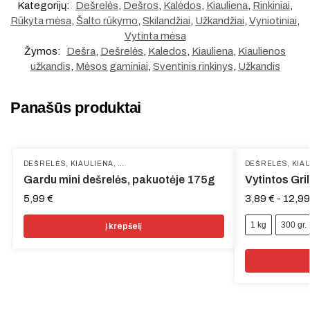
Kategorijų:
Dešrelės
,
Dešros
,
Kalėdos
,
Kiauliena
,
Rinkiniai
,
Rūkyta mėsa
,
Šalto rūkymo
,
Skilandžiai
,
Užkandžiai
,
Vyniotiniai
,
Vytinta mėsa
Žymos:
Dešra
,
Dešrelės
,
Kaledos
,
Kiauliena
,
Kiaulienos
užkandis
,
Mėsos gaminiai
,
Sventinis rinkinys
,
Užkandis
Panašūs produktai
DEŠRELĖS
,
KIAULIENA
,
UŽKANDŽIAI
,
VYTINTA MĖSA
DEŠRELĖS
,
KIA
Gardu mini dešrelės, pakuotėje 175g
Vytintos Gril
5,99
€
3,89
€
-
12,9
1 kg
300 gr.
Į krepšelį