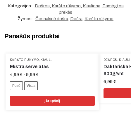
Kategorijos:
Dešros
,
Karšto rūkymo
,
Kiauliena
,
Pamėgtos
prekės
Žymos:
Česnakinė dešra
,
Dešra
,
Karšto rūkymo
Panašūs produktai
KARŠTO RŪKYMO
,
KIAULIENA
,
UŽKANDŽIAI
DEŠROS
,
KIAUL
Ekstra servelatas
Daktariška k
600g/vnt
4,99
€
-
9,99
€
6,99
€
Pusė
Visas
Į krepšelį