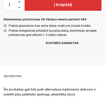
Į krepšelį
Nemokamas pristatymas tik Vilniaus mieste perkant €60
Prekės gaunamos kas antra dieną, todėl yra visada šviežia.
Prekes stengiamės pristatyti tą pačią dieną, išskirtiniais atvejais
pristatymas gali užtrukti 1-2 darbo dienas.
KOKYBĖS GARANTAS
Aprašymas
Šis produktas gali būti puiki alternatyva tradicinėms dešroms ir
suteikti jūsų patiekalui ypatingą, pikantišką skonį.