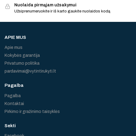
Nuolaida pirmąjam užsakymui
Užsiprenumeruokite ir iš karto gaukite nuolaidos kodą
APIE MUS
Apie mus
Kokybės garantija
Privatumo politika
pardavimai@vytintirukyti.lt
Pagalba
Pagalba
Kontaktai
Pirkimo ir gražinimo taisyklės
Sekti
Facebook