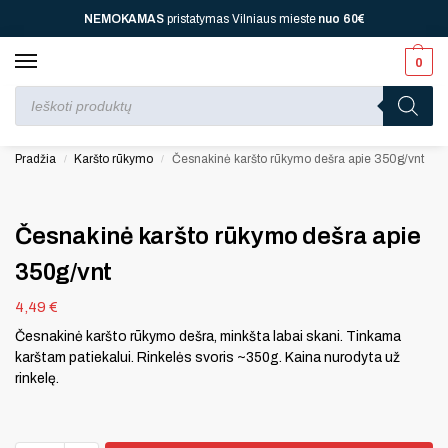
NEMOKAMAS
pristatymas Vilniaus mieste
nuo
60€
0
Perkant nuo
70 €
⚡ jūsų laukia viena dovana, nuo
110 € ⚡
dvi, nuo
150 € ⚡
–
trys, nuo
200 € ⚡
– keturios!
Pradžia
Karšto rūkymo
Česnakinė karšto rūkymo dešra apie 350g/vnt
/
/
Česnakinė karšto rūkymo dešra apie
350g/vnt
4,49
€
Česnakinė karšto rūkymo dešra, minkšta labai skani. Tinkama
karštam patiekalui. Rinkelės svoris ~350g. Kaina nurodyta už
rinkelę.