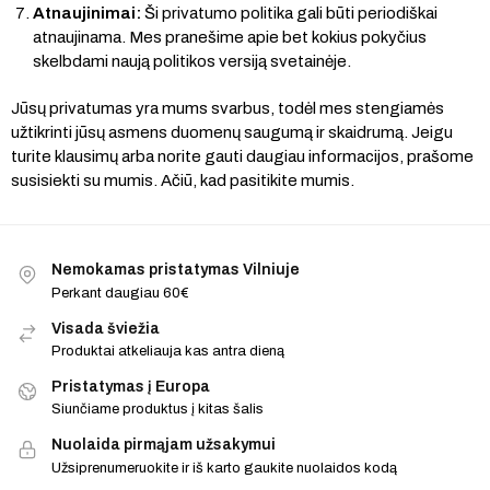
Atnaujinimai:
Ši privatumo politika gali būti periodiškai
atnaujinama. Mes pranešime apie bet kokius pokyčius
skelbdami naują politikos versiją svetainėje.
Jūsų privatumas yra mums svarbus, todėl mes stengiamės
užtikrinti jūsų asmens duomenų saugumą ir skaidrumą. Jeigu
turite klausimų arba norite gauti daugiau informacijos, prašome
susisiekti su mumis. Ačiū, kad pasitikite mumis.
Nemokamas pristatymas Vilniuje
Perkant daugiau 60€
Visada šviežia
Produktai atkeliauja kas antra dieną
Pristatymas į Europa
Siunčiame produktus į kitas šalis
Nuolaida pirmąjam užsakymui
Užsiprenumeruokite ir iš karto gaukite nuolaidos kodą