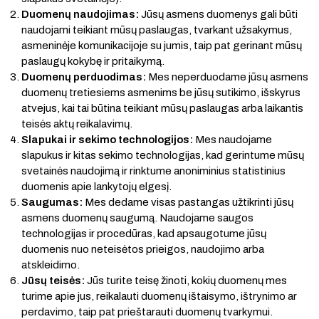
Duomenų naudojimas:
Jūsų asmens duomenys gali būti
naudojami teikiant mūsų paslaugas, tvarkant užsakymus,
asmeninėje komunikacijoje su jumis, taip pat gerinant mūsų
paslaugų kokybę ir pritaikymą.
Duomenų perduodimas:
Mes neperduodame jūsų asmens
duomenų tretiesiems asmenims be jūsų sutikimo, išskyrus
atvejus, kai tai būtina teikiant mūsų paslaugas arba laikantis
teisės aktų reikalavimų.
Slapukai ir sekimo technologijos:
Mes naudojame
slapukus ir kitas sekimo technologijas, kad gerintume mūsų
svetainės naudojimą ir rinktume anoniminius statistinius
duomenis apie lankytojų elgesį.
Saugumas:
Mes dedame visas pastangas užtikrinti jūsų
asmens duomenų saugumą. Naudojame saugos
technologijas ir procedūras, kad apsaugotume jūsų
duomenis nuo neteisėtos prieigos, naudojimo arba
atskleidimo.
Jūsų teisės:
Jūs turite teisę žinoti, kokių duomenų mes
turime apie jus, reikalauti duomenų ištaisymo, ištrynimo ar
perdavimo, taip pat prieštarauti duomenų tvarkymui.