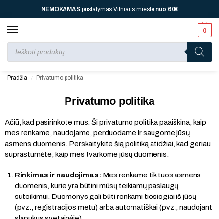
NEMOKAMAS
pristatymas Vilniaus mieste
nuo
60€
0
Perkant nuo
70 €
⚡ jūsų laukia viena dovana, nuo
110 € ⚡
dvi, nuo
150 € ⚡
–
trys, nuo
200 € ⚡
– keturios!
Pradžia
Privatumo politika
/
Privatumo politika
Ačiū, kad pasirinkote mus. Ši privatumo politika paaiškina, kaip
mes renkame, naudojame, perduodame ir saugome jūsų
asmens duomenis. Perskaitykite šią politiką atidžiai, kad geriau
suprastumėte, kaip mes tvarkome jūsų duomenis.
Rinkimas ir naudojimas:
Mes renkame tik tuos asmens
duomenis, kurie yra būtini mūsų teikiamų paslaugų
suteikimui. Duomenys gali būti renkami tiesiogiai iš jūsų
(pvz., registracijos metu) arba automatiškai (pvz., naudojant
slapukus svetainėje).